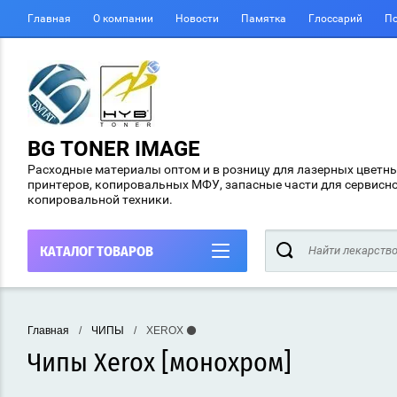
Главная
О компании
Новости
Памятка
Глоссарий
По
BG TONER IMAGE
Расходные материалы оптом и в розницу для лазерных цветн
принтеров, копировальных МФУ, запасные части для сервисн
копировальной техники.
КАТАЛОГ ТОВАРОВ
Главная
/
ЧИПЫ
/
XEROX ⚫
Чипы Xerox [монохром]