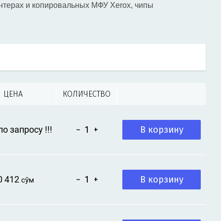
нтерах и копировальных МФУ Xerox, чипы
ЦЕНА
КОЛИЧЕСТВО
В корзину
о запросу !!!
−
+
В корзину
0 412
−
+
 сўм