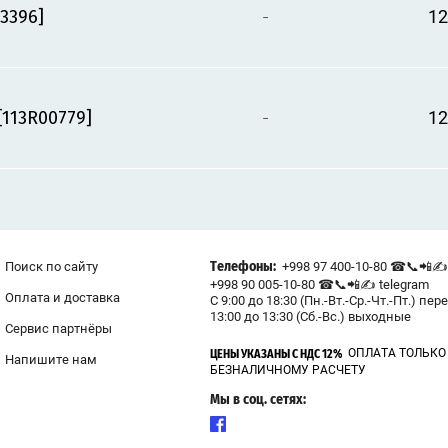
3396]
-
12
[113R00779]
-
12
Поиск по сайту
+998 97 400-10-80 ☎📞📲✍ 
Телефоны:
+998 90 005-10-80 ☎📞📲✍ telegram
Оплата и доставка
С 9:00 до 18:30 (Пн.-Вт.-Ср.-Чт.-Пт.) пер
13:00 до 13:30 (Сб.-Вс.) выходные
Сервис партнёры
ОПЛАТА ТОЛЬКО
ЦЕНЫ УКАЗАНЫ С НДС 12%
Напишите нам
БЕЗНАЛИЧНОМУ РАСЧЕТУ
Мы в соц. сетях: