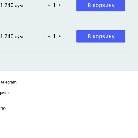
В корзину
1 240
−
+
 сўм
В корзину
1 240
−
+
 сўм
,
telegram
ерыв с
 ПО