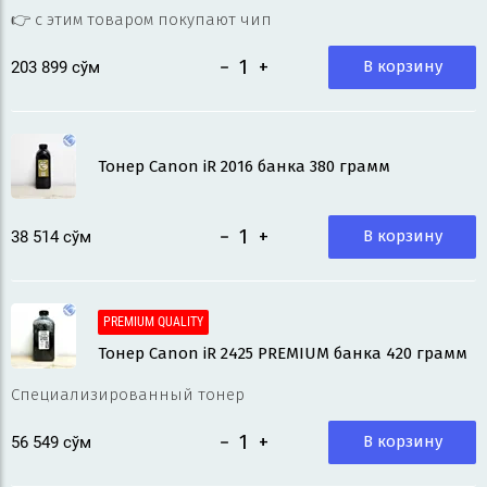
👉 с этим товаром покупают чип
−
+
В корзину
203 899
 сўм
Тонер Canon iR 2016 банка 380 грамм
−
+
В корзину
38 514
 сўм
PREMIUM QUALITY
Тонер Canon iR 2425 PREMIUM банка 420 грамм
Специализированный тонер
−
+
В корзину
56 549
 сўм