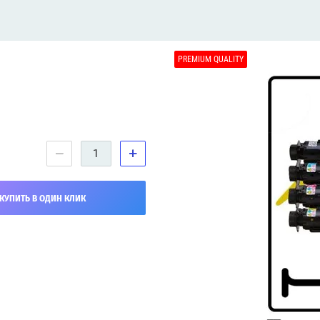
PREMIUM QUALITY
−
+
КУПИТЬ В ОДИН КЛИК