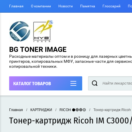
Главная
О компании
Новости
Памятка
Глоссарий
По
BG TONER IMAGE
Расходные материалы оптом и в розницу для лазерных цветн
принтеров, копировальных МФУ, запасные части для сервисн
копировальной техники.
КАТАЛОГ ТОВАРОВ
Главная
/
КАРТРИДЖИ
/
RICOH ⚫🔵🔴🟡
/
Тонер-картридж Ricoh 
Тонер-картридж Ricoh IM C3000/