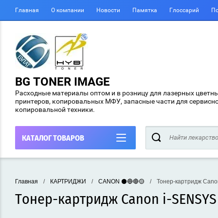
Главная
О компании
Новости
Памятка
Глоссарий
По
BG TONER IMAGE
Расходные материалы оптом и в розницу для лазерных цветн
принтеров, копировальных МФУ, запасные части для сервисн
копировальной техники.
КАТАЛОГ ТОВАРОВ
Главная
/
КАРТРИДЖИ
/
CANON ⚫🔵🔴🟡
/
Тонер-картридж Cano
Тонер-картридж Canon i-SENSYS 