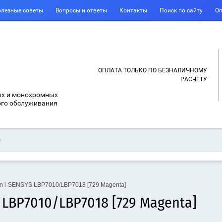
лезные советы
Вопросы и ответы
Контакты
Поиск по сайту
Оп
ОПЛАТА ТОЛЬКО ПО БЕЗНАЛИЧНОМУ
РАСЧЕТУ
ых и монохромных
ого обслуживания
n i-SENSYS LBP7010/LBP7018 [729 Magenta]
LBP7010/LBP7018 [729 Magenta]