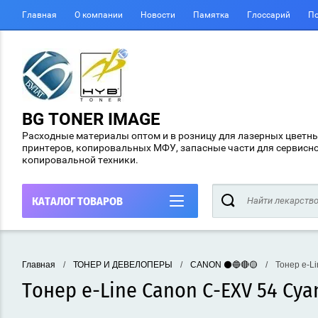
Главная
О компании
Новости
Памятка
Глоссарий
По
BG TONER IMAGE
Расходные материалы оптом и в розницу для лазерных цветн
принтеров, копировальных МФУ, запасные части для сервисн
копировальной техники.
КАТАЛОГ ТОВАРОВ
Главная
/
ТОНЕР И ДЕВЕЛОПЕРЫ
/
CANON ⚫🔵🔴🟡
/
Тонер e-Li
Тонер e-Line Canon C-EXV 54 Cya