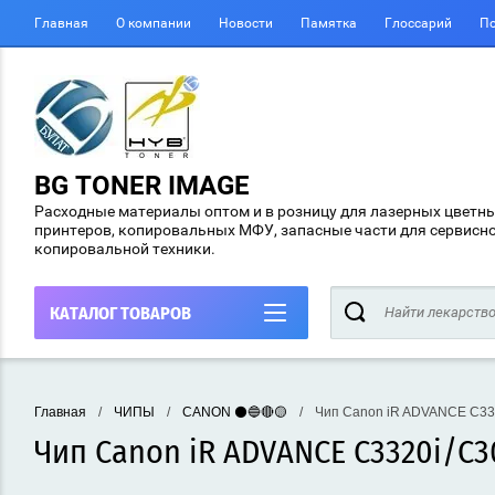
Главная
О компании
Новости
Памятка
Глоссарий
По
BG TONER IMAGE
Расходные материалы оптом и в розницу для лазерных цветн
принтеров, копировальных МФУ, запасные части для сервисн
копировальной техники.
КАТАЛОГ ТОВАРОВ
Главная
/
ЧИПЫ
/
CANON ⚫🔵🔴🟡
/
Чип Canon iR ADVANCE C3320
Чип Canon iR ADVANCE C3320i/C30