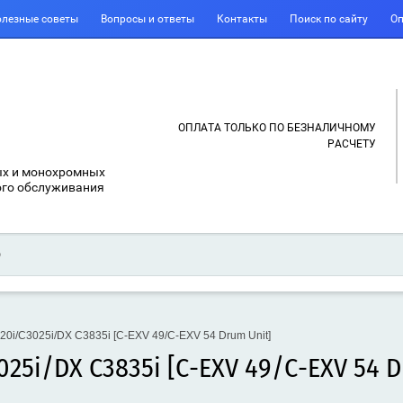
лезные советы
Вопросы и ответы
Контакты
Поиск по сайту
Оп
ОПЛАТА ТОЛЬКО ПО БЕЗНАЛИЧНОМУ
РАСЧЕТУ
ых и монохромных
ого обслуживания
i/C3025i/DX C3835i [C-EXV 49/C-EXV 54 Drum Unit]
25i/DX C3835i [C-EXV 49/C-EXV 54 D