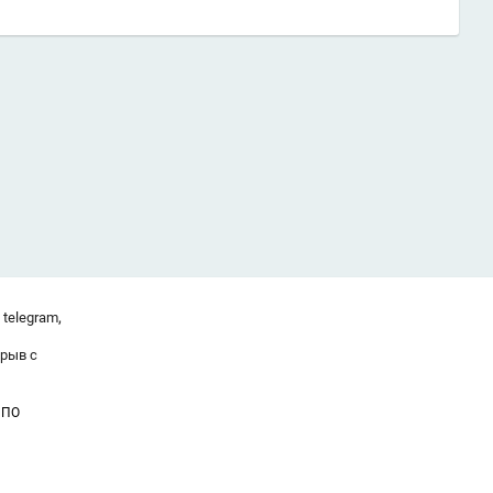
,
telegram
ерыв с
 ПО