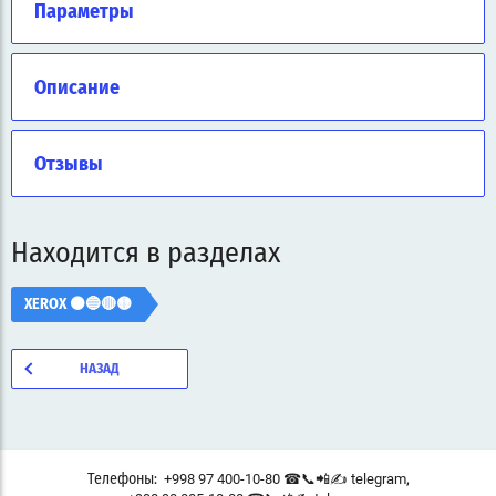
Параметры
Описание
Отзывы
Находится в разделах
XEROX ⚫🔵🔴🟡
НАЗАД
,
+998 97 400-10-80 ☎📞📲✍ telegram
Телефоны: