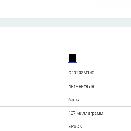
C13T03M140
пигментные
банка
127 миллиграмм
EPSON