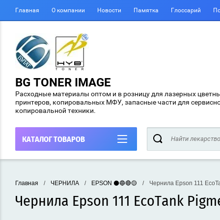
Главная
О компании
Новости
Памятка
Глоссарий
По
BG TONER IMAGE
Расходные материалы оптом и в розницу для лазерных цветн
принтеров, копировальных МФУ, запасные части для сервисн
копировальной техники.
КАТАЛОГ ТОВАРОВ
Главная
/
ЧЕРНИЛА
/
EPSON ⚫🔵🔴🟡
/
Чернила Epson 111 EcoTan
Чернила Epson 111 EcoTank Pigme