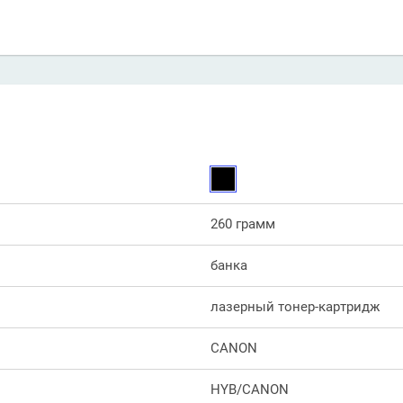
260 грамм
банка
лазерный тонер-картридж
CANON
HYB/CANON