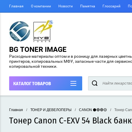
Главная
О компании
Новости
Памятка
Глоссарий
По
BG TONER IMAGE
Расходные материалы оптом и в розницу для лазерных цветн
принтеров, копировальных МФУ, запасные части для сервисн
копировальной техники.
КАТАЛОГ ТОВАРОВ
Главная
/
ТОНЕР И ДЕВЕЛОПЕРЫ
/
CANON ⚫🔵🔴🟡
/
Тонер Cano
Тонер Canon C-EXV 54 Black бан